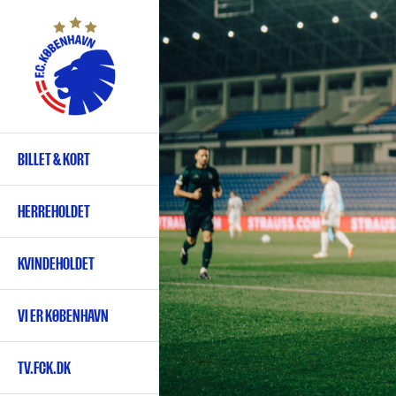
Gå
til
hovedindhold
BILLET & KORT
Primær
navigation
HERREHOLDET
KVINDEHOLDET
VI ER KØBENHAVN
TV.FCK.DK