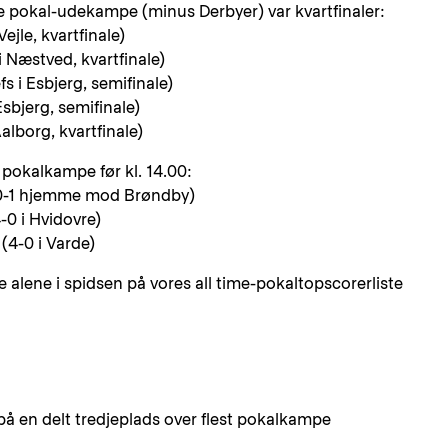
e pokal-udekampe (minus Derbyer) var kvartfinaler:
Vejle, kvartfinale)
i Næstved, kvartfinale)
fs i Esbjerg, semifinale)
Esbjerg, semifinale)
Aalborg, kvartfinale)
t pokalkampe før kl. 14.00:
 (0-1 hjemme mod Brøndby)
-0 i Hvidovre)
(4-0 i Varde)
lene i spidsen på vores all time-pokaltopscorerliste
en delt tredjeplads over flest pokalkampe