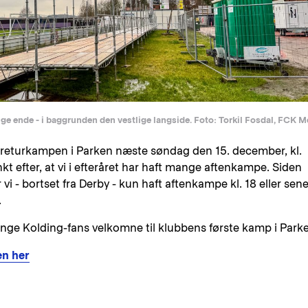
ige ende - i baggrunden den vestlige langside. Foto: Torkil Fosdal, FCK M
il returkampen i Parken næste søndag den 15. december, kl.
nkt efter, at vi i efteråret har haft mange aftenkampe. Siden
i - bortset fra Derby - kun haft aftenkampe kl. 18 eller sene
.
mange Kolding-fans velkomne til klubbens første kamp i Park
en her