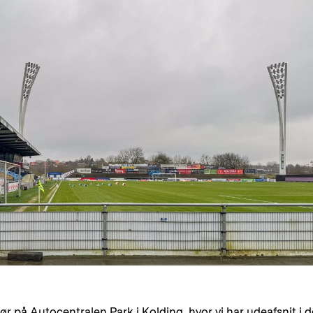
gør på Autocentralen Park i Kolding, hvor vi har udeafsnit i 