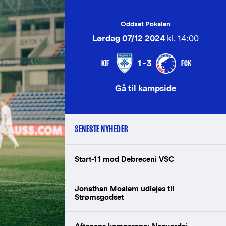
Oddset Pokalen
Lørdag 07/12 2024
kl. 14:00
KIF
FCK
1-3
Gå til kampside
SENESTE NYHEDER
Start-11 mod Debreceni VSC
Jonathan Moalem udlejes til
Strømsgodset