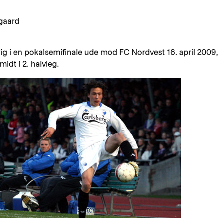
egaard
g i en pokalsemifinale ude mod FC Nordvest 16. april 2009,
idt i 2. halvleg.