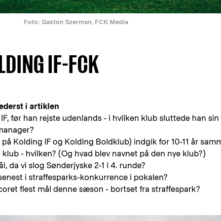
Foto: Gaston Szerman, FCK Media
DING IF-FCK
derst i artiklen
 IF, før han rejste udenlands - i hvilken klub sluttede han sin
 manager?
 på Kolding IF og Kolding Boldklub) indgik for 10-11 år sa
klub - hvilken? (Og hvad blev navnet på den nye klub?)
, da vi slog Sønderjyske 2-1 i 4. runde?
i senest i straffesparks-konkurrence i pokalen?
scoret flest mål denne sæson - bortset fra straffespark?