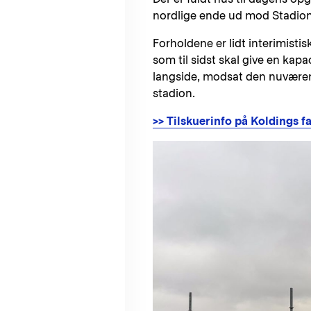
nordlige ende ud mod Stadion
Forholdene er lidt interimist
som til sidst skal give en kap
langside, modsat den nuværen
stadion.
>> Tilskuerinfo på Koldings 