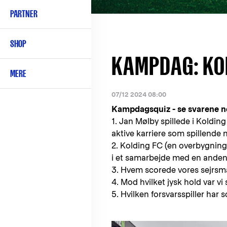
PARTNER
SHOP
KAMPDAG: KOL
MERE
07/12 2024 08:00
Kampdagsquiz - se svarene ne
1. Jan Mølby spillede i Kolding
aktive karriere som spillende
2. Kolding FC (en overbygning
i et samarbejde med en anden 
3. Hvem scorede vores sejrsmål
4. Mod hvilket jysk hold var v
5. Hvilken forsvarsspiller har 