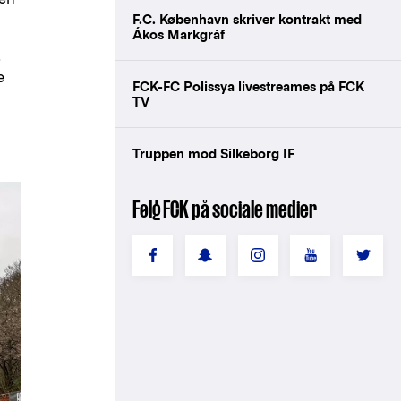
F.C. København skriver kontrakt med
Ákos Markgráf
,
e
FCK-FC Polissya livestreames på FCK
TV
Truppen mod Silkeborg IF
Følg FCK på sociale medier