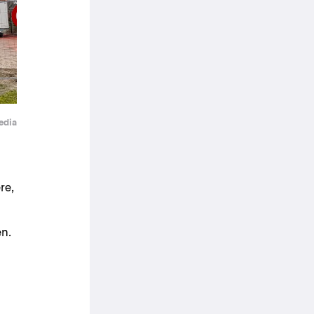
edia
re,
en.