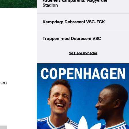
Aftenens kamparena: Nagyerdei
Stadion
Kampdag: Debreceni VSC-FCK
Truppen mod Debreceni VSC
Se flere nyheder
mmen