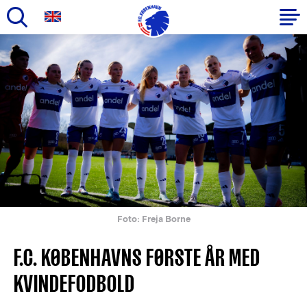
Gå
til
Primær
hovedindhold
navigation
Foto: Freja Borne
F.C. KØBENHAVNS FØRSTE ÅR MED
KVINDEFODBOLD