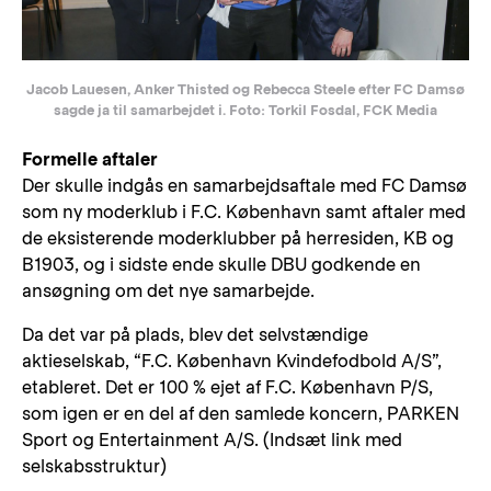
Jacob Lauesen, Anker Thisted og Rebecca Steele efter FC Damsø
sagde ja til samarbejdet i. Foto: Torkil Fosdal, FCK Media
Formelle aftaler
Der skulle indgås en samarbejdsaftale med FC Damsø
som ny moderklub i F.C. København samt aftaler med
de eksisterende moderklubber på herresiden, KB og
B1903, og i sidste ende skulle DBU godkende en
ansøgning om det nye samarbejde.
Da det var på plads, blev det selvstændige
aktieselskab, “F.C. København Kvindefodbold A/S”,
etableret. Det er 100 % ejet af F.C. København P/S,
som igen er en del af den samlede koncern, PARKEN
Sport og Entertainment A/S. (Indsæt link med
selskabsstruktur)