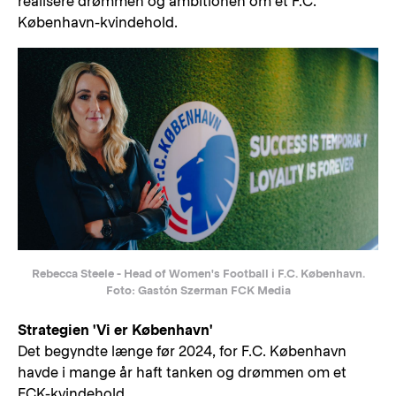
realisere drømmen og ambitionen om et F.C.
København-kvindehold.
Rebecca Steele - Head of Women's Football i F.C. København.
Foto: Gastón Szerman FCK Media
Strategien 'Vi er København'
Det begyndte længe før 2024, for F.C. København
havde i mange år haft tanken og drømmen om et
FCK-kvindehold.