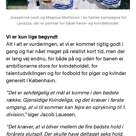
Josephine Lech og Magnus Mattsson i en fælles kampagne for
Lavazza, der er partner for både herre- og kvindeholdet.
Vi er kun lige begyndt
Alt i alt er vurderingen, at vi er kommet rigtig godt i
gang og har nået meget på relativt kort tid, men der
er lang vej endnu, for både på og uden for banen er
ambitionerne store for kvindeholdet, for
talentudviklingen og for fodbold for piger og kvinder
generelt i København.
”Det er selvfølgelig et mål at komme i den bedste
række, Gjensidige Kvindeliga, og det kræver i første
omgang, at vi til sommer kan fejre en oprykning til 1.
division,”
siger Jacob Lauesen.
”Det kræver, at vi bliver mellem de fire bedste hold i
forårets slutspil. Der skulle have deltaget seks hold,