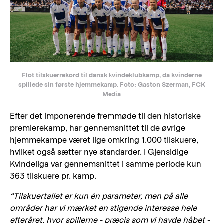
Flot tilskuerrekord til dansk kvindeklubkamp, da kvinderne
spillede sin første hjemmekamp. Foto: Gaston Szerman, FCK
Media
Efter det imponerende fremmøde til den historiske
premierekamp, har gennemsnittet til de øvrige
hjemmekampe været lige omkring 1.000 tilskuere,
hvilket også sætter nye standarder. I Gjensidige
Kvindeliga var gennemsnittet i samme periode kun
363 tilskuere pr. kamp.
“Tilskuertallet er kun én parameter, men på alle
områder har vi mærket en stigende interesse hele
efteråret, hvor spillerne - præcis som vi havde håbet -