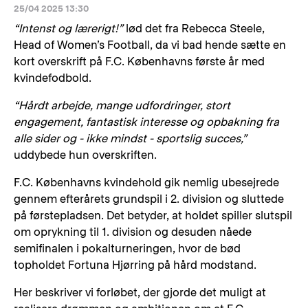
25/04 2025 13:30
“Intenst og lærerigt!”
lød det fra Rebecca Steele,
Head of Women’s Football, da vi bad hende sætte en
kort overskrift på F.C. Københavns første år med
kvindefodbold.
“Hårdt arbejde, mange udfordringer, stort
engagement, fantastisk interesse og opbakning fra
alle sider og - ikke mindst - sportslig succes,”
uddybede hun overskriften.
F.C. Københavns kvindehold gik nemlig ubesejrede
gennem efterårets grundspil i 2. division og sluttede
på førstepladsen. Det betyder, at holdet spiller slutspil
om oprykning til 1. division og desuden nåede
semifinalen i pokalturneringen, hvor de bød
topholdet Fortuna Hjørring på hård modstand.
Her beskriver vi forløbet, der gjorde det muligt at