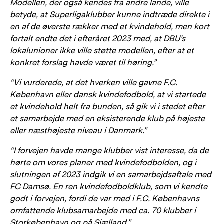
Modellen, der også kendes fra andre lande, ville
betyde, at Superligaklubber kunne indtræde direkte i
en af de øverste rækker med et kvindehold, men kort
fortalt endte det i efteråret 2023 med, at DBU’s
lokalunioner ikke ville støtte modellen, efter at et
konkret forslag havde været til høring.”
“Vi vurderede, at det hverken ville gavne F.C.
København eller dansk kvindefodbold, at vi startede
et kvindehold helt fra bunden, så gik vi i stedet efter
et samarbejde med en eksisterende klub på højeste
eller næsthøjeste niveau i Danmark.”
“I forvejen havde mange klubber vist interesse, da de
hørte om vores planer med kvindefodbolden, og i
slutningen af 2023 indgik vi en samarbejdsaftale med
FC Damsø. En ren kvindefodboldklub, som vi kendte
godt i forvejen, fordi de var med i F.C. Københavns
omfattende klubsamarbejde med ca. 70 klubber i
Storkøbenhavn og på Sjælland.”