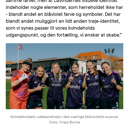
samme farver, men at Løvindernes visuelle identitet
indeholder nogle elementer, som herreholdet ikke har
- blandt andet en blåviolet farve og symboler. Det har
blandt andet muliggjort en lidt anden trøje-identitet,
som vi synes passer til vores kvindeholds
udgangspunkt, og den fortælling, vi ønsker at skabe.”
Kvindeholdets udebanetrøje i den særlige blåviolette nuance.
Foto: Freja Borne