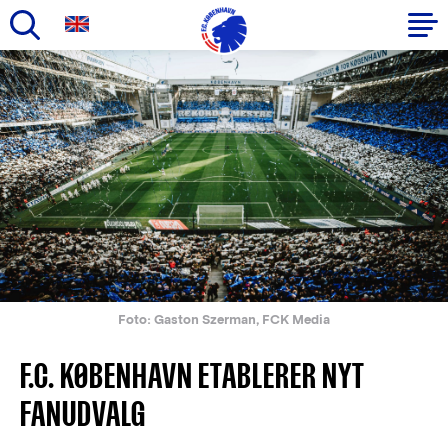
Gå
til
Primær
hovedindhold
navigation
Foto: Gaston Szerman, FCK Media
F.C. KØBENHAVN ETABLERER NYT
FANUDVALG