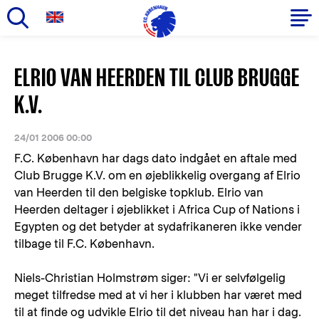
Gå
til
Primær
ELRIO VAN HEERDEN TIL CLUB BRUGGE
hovedindhold
navigation
K.V.
24/01 2006 00:00
F.C. København har dags dato indgået en aftale med
Club Brugge K.V. om en øjeblikkelig overgang af Elrio
van Heerden til den belgiske topklub. Elrio van
Heerden deltager i øjeblikket i Africa Cup of Nations i
Egypten og det betyder at sydafrikaneren ikke vender
tilbage til F.C. København.
Niels-Christian Holmstrøm siger: "Vi er selvfølgelig
meget tilfredse med at vi her i klubben har været med
til at finde og udvikle Elrio til det niveau han har i dag.