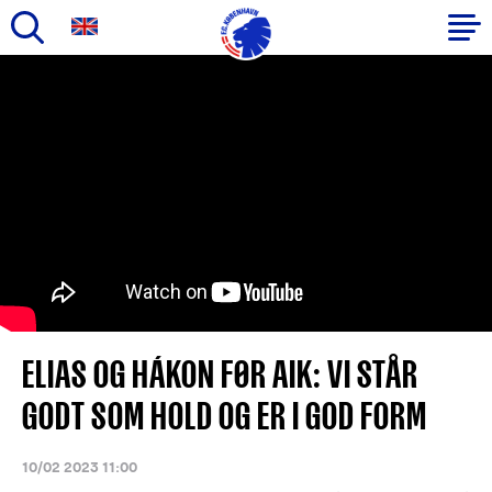
Gå
til
Primær
hovedindhold
navigation
ELIAS OG HÁKON FØR AIK: VI STÅR
GODT SOM HOLD OG ER I GOD FORM
10/02 2023 11:00