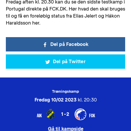
Fredag aften kl. 20.30 kan du se den sidste testkamp i
Portugal direkte på FCK.DK. Hør hvad den skal bruges
til og få en foreløbig status fra Elias Jelert og Hákon
Haraldsson her.
Del på Facebook
Del på Twitter
Træningskamp
Fredag 10/02 2023
kl. 20:30
1-2
AIK
FCK
Gå til kampside