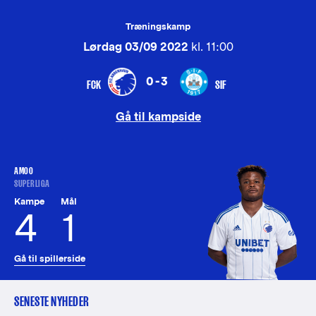
Træningskamp
Lørdag 03/09 2022
kl. 11:00
0-3
FCK
SIF
Gå til kampside
AMOO
SUPERLIGA
Kampe
Mål
4
1
Gå til spillerside
SENESTE NYHEDER