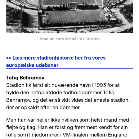
Stadion som det så ud i 50'erne
>> Læs mere stadionhistorie her fra vores
europæiske udebaner
Tofiq Behramov
Stadion fik først sit nuværende navn i 1993 for at
hylde den netop afdøde fodbolddommer Tofiq
Behramov, og det er så vidt vides det eneste stadion,
der er opkaldt efter en dommer.
Men han var heller ikke hvilken som helst mand med
fløjte og flag! Han er først og fremmest kendt for sin
rolle som linjedommer i VM-finalen mellem England