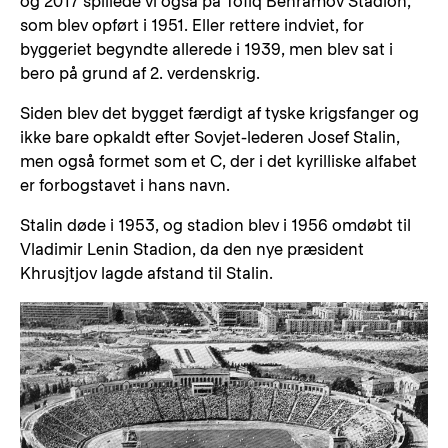
og 2017 spillede vi også på Tofiq Behramov Stadion,
som blev opført i 1951. Eller rettere indviet, for
byggeriet begyndte allerede i 1939, men blev sat i
bero på grund af 2. verdenskrig.
Siden blev det bygget færdigt af tyske krigsfanger og
ikke bare opkaldt efter Sovjet-lederen Josef Stalin,
men også formet som et C, der i det kyrilliske alfabet
er forbogstavet i hans navn.
Stalin døde i 1953, og stadion blev i 1956 omdøbt til
Vladimir Lenin Stadion, da den nye præsident
Khrusjtjov lagde afstand til Stalin.