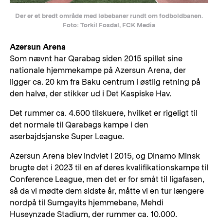
Der er et bredt område med løbebaner rundt om fodboldbanen.
Foto: Torkil Fosdal, FCK Media
Azersun Arena
Som nævnt har Qarabag siden 2015 spillet sine
nationale hjemmekampe på Azersun Arena, der
ligger ca. 20 km fra Baku centrum i østlig retning på
den halvø, der stikker ud i Det Kaspiske Hav.
Det rummer ca. 4.600 tilskuere, hvilket er rigeligt til
det normale til Qarabags kampe i den
aserbajdsjanske Super League.
Azersun Arena blev indviet i 2015, og Dinamo Minsk
brugte det i 2023 til en af deres kvalifikationskampe til
Conference League, men det er for småt til ligafasen,
så da vi mødte dem sidste år, måtte vi en tur længere
nordpå til Sumgayits hjemmebane, Mehdi
Huseynzade Stadium, der rummer ca. 10.000.