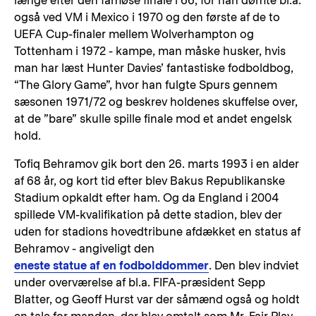
længe efter den famøse finale i 66, for han dømte bl.a.
også ved VM i Mexico i 1970 og den første af de to
UEFA Cup-finaler mellem Wolverhampton og
Tottenham i 1972 - kampe, man måske husker, hvis
man har læst Hunter Davies’ fantastiske fodboldbog,
“The Glory Game”, hvor han fulgte Spurs gennem
sæsonen 1971/72 og beskrev holdenes skuffelse over,
at de ”bare” skulle spille finale mod et andet engelsk
hold.
Tofiq Behramov gik bort den 26. marts 1993 i en alder
af 68 år, og kort tid efter blev Bakus Republikanske
Stadium opkaldt efter ham. Og da England i 2004
spillede VM-kvalifikation på dette stadion, blev der
uden for stadions hovedtribune afdækket en status af
Behramov - angiveligt den
eneste statue af en fodbolddommer
. Den blev indviet
under overværelse af bl.a. FIFA-præsident Sepp
Blatter, og Geoff Hurst var der såmænd også og holdt