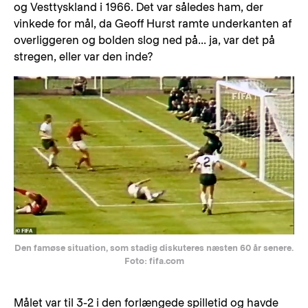
og Vesttyskland i 1966. Det var således ham, der
vinkede for mål, da Geoff Hurst ramte underkanten af
overliggeren og bolden slog ned på... ja, var det på
stregen, eller var den inde?
Den famøse situation, som stadig diskuteres næsten 60 år senere.
Foto: fifa.com
Målet var til 3-2 i den forlængede spilletid og havde