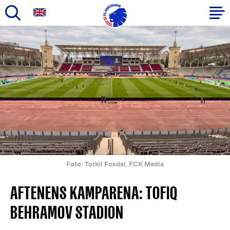
Gå
til
Primær
hovedindhold
navigation
Foto: Torkil Fosdal, FCK Media
AFTENENS KAMPARENA: TOFIQ
BEHRAMOV STADION