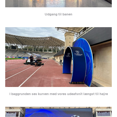
Udgang til banen
I baggrunden ses kurven med vores udeafsnit længst til højre