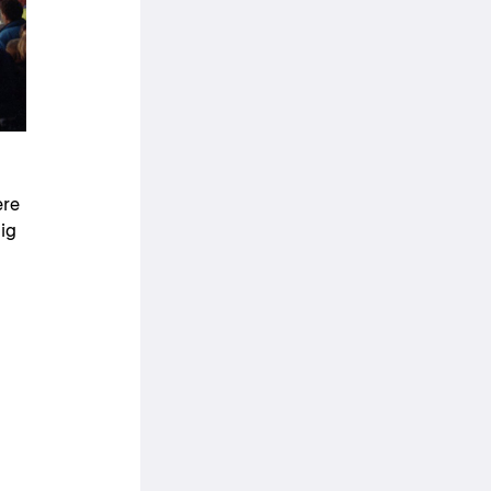
ere
dig