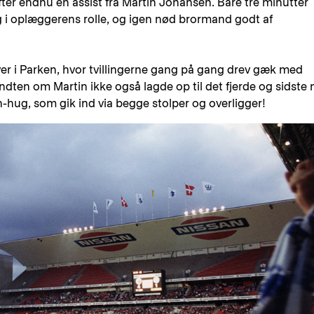
fter endnu en assist fra Martin Johansen. Bare tre minutter
ng i oplæggerens rolle, og igen nød brormand godt af
arver i Parken, hvor tvillingerne gang på gang drev gæk med
dten om Martin ikke også lagde op til det fjerde og sidste 
-hug, som gik ind via begge stolper og overligger!