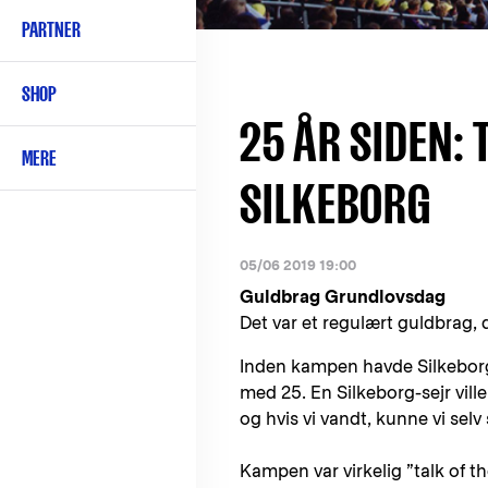
PARTNER
SHOP
25 ÅR SIDEN:
MERE
SILKEBORG
05/06 2019 19:00
Guldbrag Grundlovsdag
Det var et regulært guldbrag, 
Inden kampen havde Silkeborg 
med 25. En Silkeborg-sejr vill
og hvis vi vandt, kunne vi selv
Kampen var virkelig ”talk of t