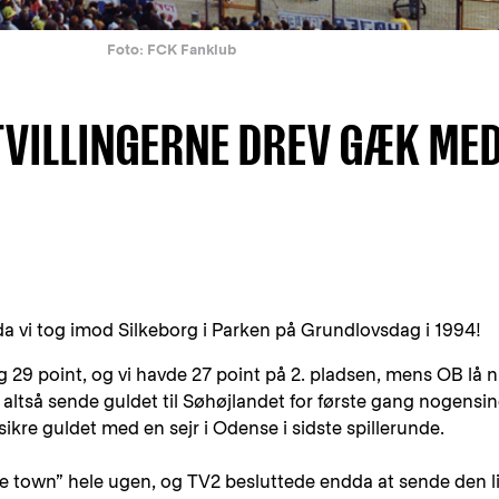
Foto: FCK Fanklub
 TVILLINGERNE DREV GÆK ME
da vi tog imod Silkeborg i Parken på Grundlovsdag i 1994!
29 point, og vi havde 27 point på 2. pladsen, mens OB lå nr
e altså sende guldet til Søhøjlandet for første gang nogensin
 sikre guldet med en sejr i Odense i sidste spillerunde.
he town” hele ugen, og TV2 besluttede endda at sende den li