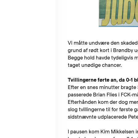
Vi måtte undvære den skadede
grund af rødt kort i Brøndby uge
Begge hold havde tydeligvis m
taget unødige chancer.
Tvillingerne førte an, da 0-1 bl
Efter en snes minutter bragt
passerede Brian Flies i FCK-m
Efterhånden kom der dog mere
slog tvillingerne til for først
sidstnævnte udplacerede Pete
I pausen kom Kim Mikkelsen ind