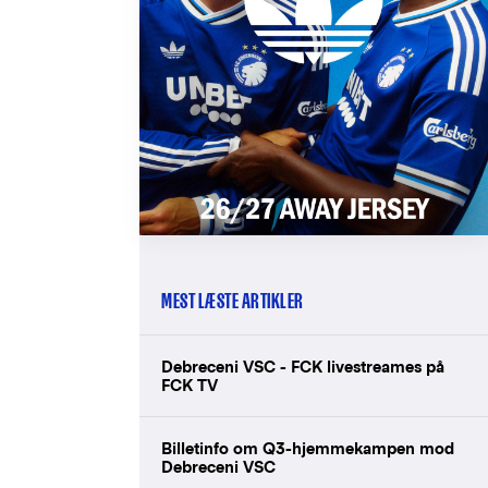
MEST LÆSTE ARTIKLER
Debreceni VSC - FCK livestreames på
FCK TV
Billetinfo om Q3-hjemmekampen mod
Debreceni VSC