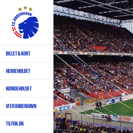
Gå
til
hovedindhold
BILLET & KORT
Primær
navigation
HERREHOLDET
KVINDEHOLDET
VI ER KØBENHAVN
TV.FCK.DK