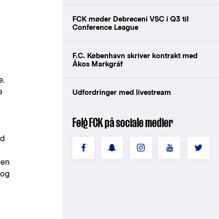
FCK møder Debreceni VSC i Q3 til
Conference League
F.C. København skriver kontrakt med
Ákos Markgráf
e.
e
Udfordringer med livestream
Følg FCK på sociale medier
ød
sen
 og