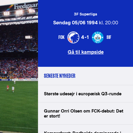
3F Superliga
Søndag 05/06 1994
kl. 20:00
FCK
SIF
4-1
Gå til kampside
SENESTE NYHEDER
Største udesejr i europæisk Q3-runde
Gunnar Orri Olsen om FCK-debut: Det
er stort!