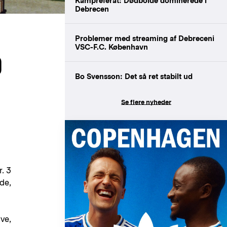
Kampreferat: Dødbolde dominerede i
Debrecen
Problemer med streaming af Debreceni
VSC-F.C. København
D
Bo Svensson: Det så ret stabilt ud
Se flere nyheder
. 3
de,
ve,