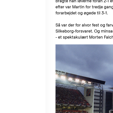
bragte han løverne foran 2-1 e
efter var Martin for tredje ga
forarbejdet og øgede til 3-1.
Så var der for alvor fest og f
Silkeborg-forsvaret. Og minsan
- et spektakulært Morten Falch