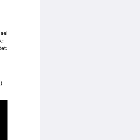
hael
.:
tet:
)