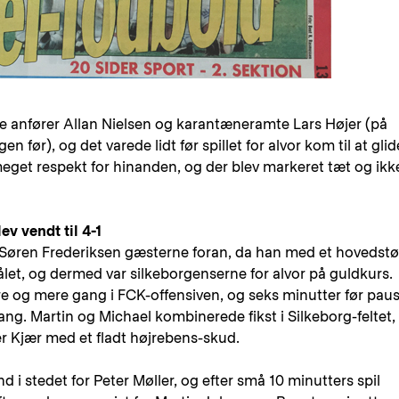
 anfører Allan Nielsen og karantæneramte Lars Højer (på
n før), og det varede lidt før spillet for alvor kom til at glid
eget respekt for hinanden, og der blev markeret tæt og ikk
ev vendt til 4-1
e Søren Frederiksen gæsterne foran, da han med et hovedst
ålet, og dermed var silkeborgenserne for alvor på guldkurs.
 og mere gang i FCK-offensiven, og seks minutter før pau
e gang. Martin og Michael kombinerede fikst i Silkeborg-feltet,
r Kjær med et fladt højrebens-skud.
 i stedet for Peter Møller, og efter små 10 minutters spil