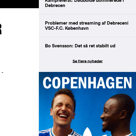
Kampreferat: Dødbolde dominerede i
Debrecen
R
Problemer med streaming af Debreceni
VSC-F.C. København
Bo Svensson: Det så ret stabilt ud
Se flere nyheder
 -