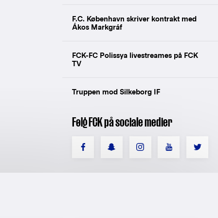
F.C. København skriver kontrakt med
Ákos Markgráf
FCK-FC Polissya livestreames på FCK
TV
Truppen mod Silkeborg IF
Følg FCK på sociale medier