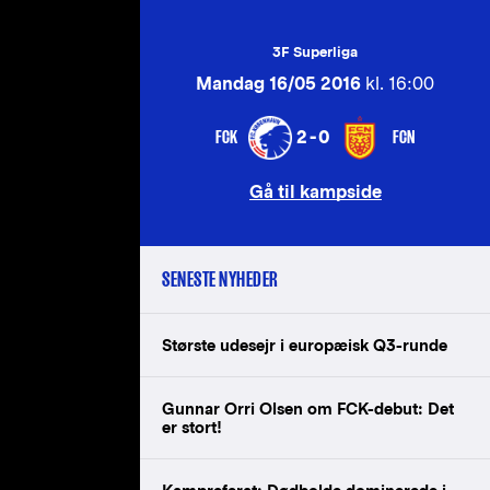
3F Superliga
Mandag 16/05 2016
kl. 16:00
FCK
FCN
2-0
Gå til kampside
SENESTE NYHEDER
Største udesejr i europæisk Q3-runde
Gunnar Orri Olsen om FCK-debut: Det
er stort!