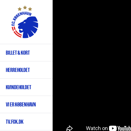
Gå
til
hovedindhold
BILLET & KORT
Primær
navigation
HERREHOLDET
KVINDEHOLDET
VI ER KØBENHAVN
TV.FCK.DK