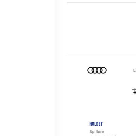
HOLDET
Footer-
Spillere