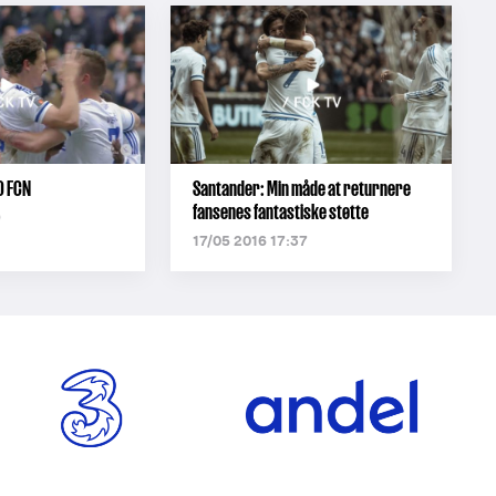
0 FCN
Santander: Min måde at returnere
fansenes fantastiske støtte
9
17/05 2016 17:37