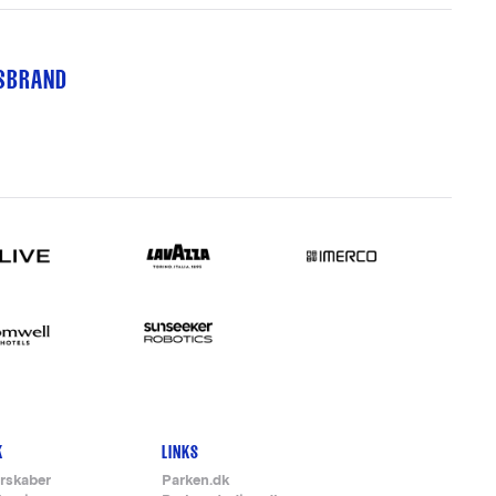
TSBRAND
K
LINKS
rskaber
Parken.dk