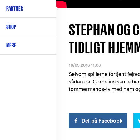
PARTNER
STEPHAN OG C
SHOP
TIDLIGT HJEMM
MERE
18/05 2016 11:08
Selvom spillerne fortjent fej
sådan da. Cornelius skulle bare
tømmermands-tv med ham og
Del på Facebook