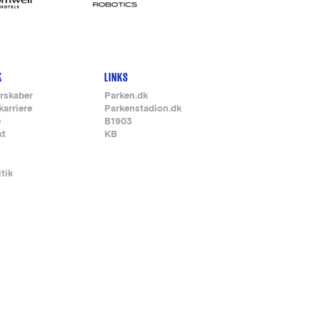
K
LINKS
rskaber
Parken.dk
karriere
Parkenstadion.dk
e
B1903
kt
KB
itik