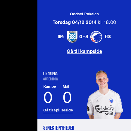
Oddset Pokalen
Torsdag 04/12 2014
kl. 18:00
Gre
FCK
0-3
Gå til kampside
LINDBJERG
SUPERLIGA
Kampe
Mål
0
0
Gå til spillerside
SENESTE NYHEDER