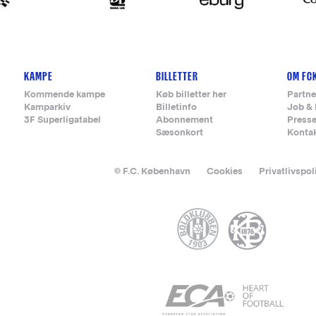
KAMPE
BILLETTER
OM FC
Kommende kampe
Køb billetter her
Partne
Kamparkiv
Billetinfo
Job & 
3F Superligatabel
Abonnement
Press
Sæsonkort
Konta
© F.C. København
Cookies
Privatlivspol