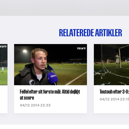
RELATEREDE ARTIKLER
Felfel efter sit første mål: Altid dejligt
Toutouh efter 3-0:
at score
04/12 2014 23:1
04/12 2014 23:33