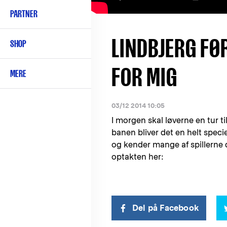
PARTNER
LINDBJERG FØ
SHOP
FOR MIG
MERE
03/12 2014 10:05
I morgen skal løverne en tur 
banen bliver det en helt speci
og kender mange af spillerne 
optakten her:
Del på Facebook