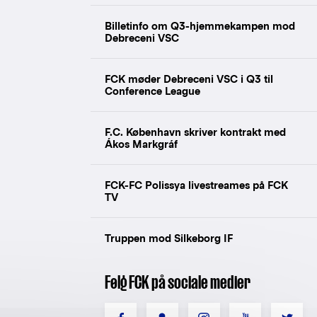
Billetinfo om Q3-hjemmekampen mod
Debreceni VSC
FCK møder Debreceni VSC i Q3 til
Conference League
F.C. København skriver kontrakt med
Ákos Markgráf
FCK-FC Polissya livestreames på FCK
TV
Truppen mod Silkeborg IF
Følg FCK på sociale medier