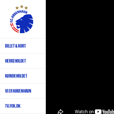
Gå
til
hovedindhold
BILLET & KORT
Primær
navigation
HERREHOLDET
KVINDEHOLDET
VI ER KØBENHAVN
TV.FCK.DK