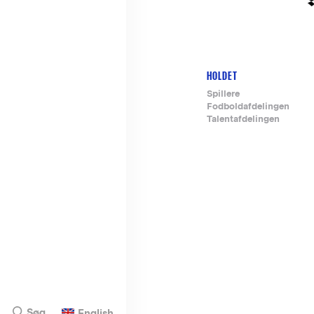
HOLDET
Footer-
Spillere
Fodboldafdelingen
menu
Talentafdelingen
Søg
English