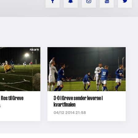
 Ros til Greve
3-0 i Greve sender løverne i
kvartfinalen
5
04/12 2014 21:58