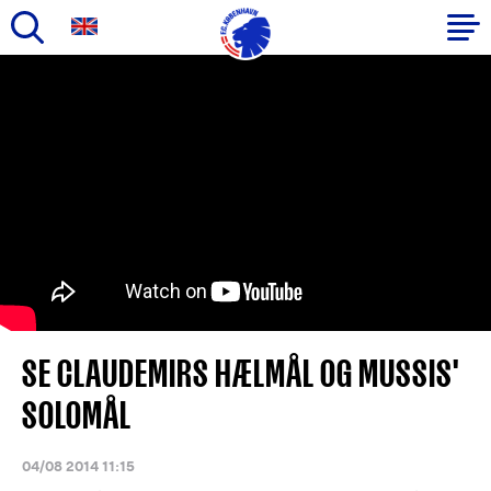
Gå
til
Primær
hovedindhold
navigation
SE CLAUDEMIRS HÆLMÅL OG MUSSIS'
SOLOMÅL
04/08 2014 11:15