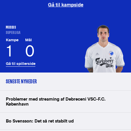
Gå til kampside
MUSSIS
SUPERLIGA
Kampe
Mål
1
0
Gå til spillerside
SENESTE NYHEDER
Problemer med streaming af Debreceni VSC-F.C.
København
Bo Svensson: Det så ret stabilt ud