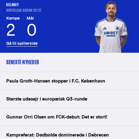
DELANEY
SUPERLIGA SÆSON 26/27
Kampe
Mål
2
0
Gå til spillerside
SENESTE NYHEDER
Paula Groth-Hansen stopper i F.C. København
Største udesejr i europæisk Q3-runde
Gunnar Orri Olsen om FCK-debut: Det er stort!
Kampreferat: Dødbolde dominerede i Debrecen