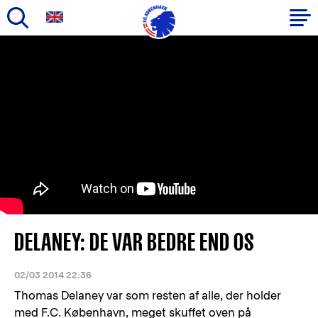
Gå
til
Primær
hovedindhold
navigation
DELANEY: DE VAR BEDRE END OS
02/03 2014 22:36
Thomas Delaney var som resten af alle, der holder
med F.C. København, meget skuffet oven på