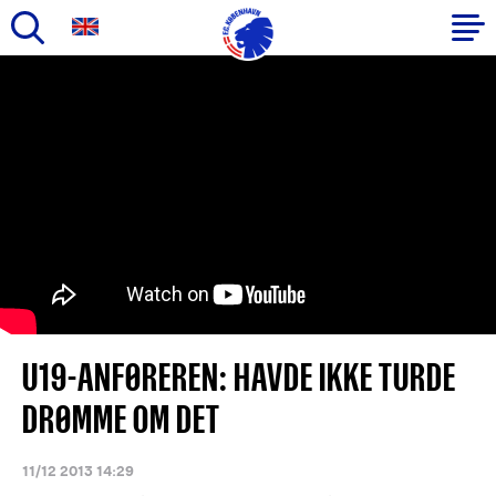
Gå
til
Primær
hovedindhold
navigation
U19-ANFØREREN: HAVDE IKKE TURDE
DRØMME OM DET
11/12 2013 14:29