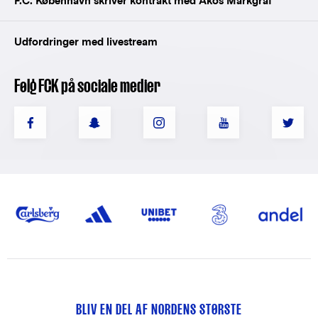
F.C. København skriver kontrakt med Ákos Markgráf
Udfordringer med livestream
Følg FCK på sociale medier
BLIV EN DEL AF NORDENS STØRSTE