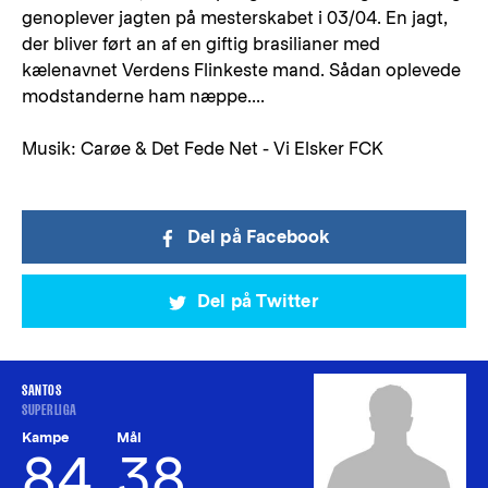
genoplever jagten på mesterskabet i 03/04. En jagt,
der bliver ført an af en giftig brasilianer med
kælenavnet Verdens Flinkeste mand. Sådan oplevede
modstanderne ham næppe....
Musik: Carøe & Det Fede Net - Vi Elsker FCK
Del på Facebook
Del på Twitter
SANTOS
SUPERLIGA
Kampe
Mål
84
38