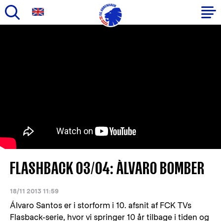
Gå
til
Primær
hovedindhold
navigation
FLASHBACK 03/04: ÀLVARO BOMBER
18/11 2013 11:59
Álvaro Santos er i storform i 10. afsnit af FCK TVs
Flasback-serie, hvor vi springer 10 år tilbage i tiden og