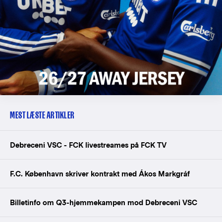
MEST LÆSTE ARTIKLER
Debreceni VSC - FCK livestreames på FCK TV
F.C. København skriver kontrakt med Ákos Markgráf
Billetinfo om Q3-hjemmekampen mod Debreceni VSC