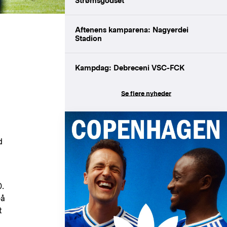
Strømsgodset
Aftenens kamparena: Nagyerdei
Stadion
Kampdag: Debreceni VSC-FCK
Se flere nyheder
d
0.
på
t