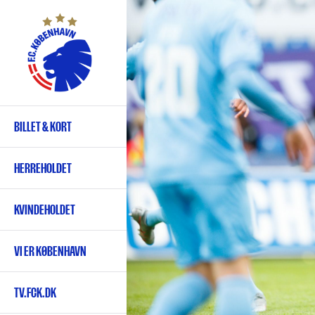
Gå
til
hovedindhold
BILLET & KORT
Primær
navigation
HERREHOLDET
KVINDEHOLDET
VI ER KØBENHAVN
TV.FCK.DK