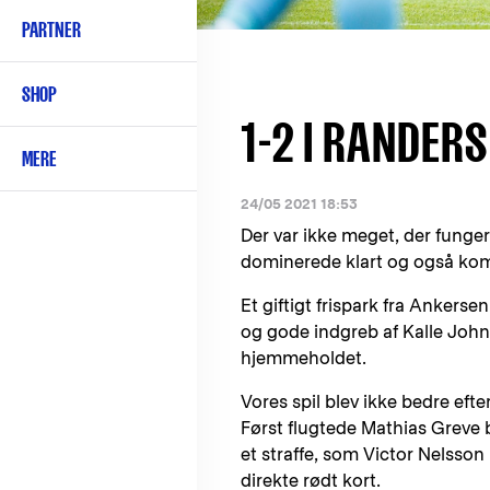
PARTNER
SHOP
1-2 I RANDERS
MERE
24/05 2021 18:53
Der var ikke meget, der funger
dominerede klart og også kom t
Et giftigt frispark fra Ankers
og gode indgreb af Kalle Johns
hjemmeholdet.
Vores spil blev ikke bedre efte
Først flugtede Mathias Greve 
et straffe, som Victor Nelsso
direkte rødt kort.