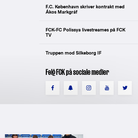
F.C. København skriver kontrakt med
Ákos Markgráf
FCK-FC Polissya livestreames på FCK
TV
Truppen mod Silkeborg IF
Følg FCK på sociale medier