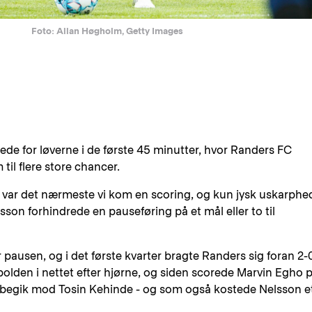
Foto: Allan Høgholm, Getty Images
ede for løverne i de første 45 minutter, hvor Randers FC
il flere store chancer.
en var det nærmeste vi kom en scoring, og kun jysk uskarphe
son forhindrede en pauseføring på et mål eller to til
r pausen, og i det første kvarter bragte Randers sig foran 2-
bolden i nettet efter hjørne, og siden scorede Marvin Egho 
n begik mod Tosin Kehinde - og som også kostede Nelsson e