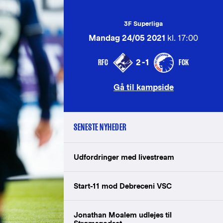
3F Superliga
Mandag 24/05 2021
kl. 17:00
RFC
FCK
2-1
Gå til kampside
SENESTE NYHEDER
Udfordringer med livestream
Start-11 mod Debreceni VSC
Jonathan Moalem udlejes til