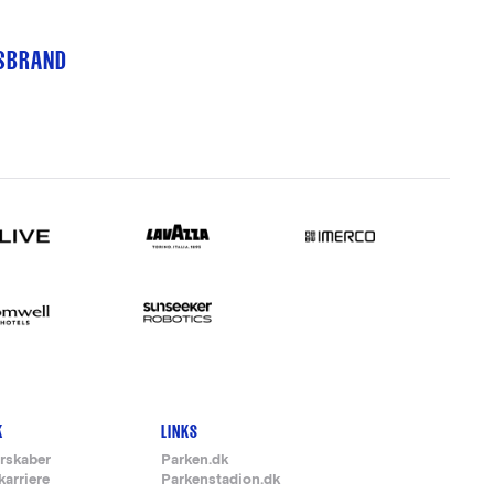
TSBRAND
K
LINKS
rskaber
Parken.dk
karriere
Parkenstadion.dk