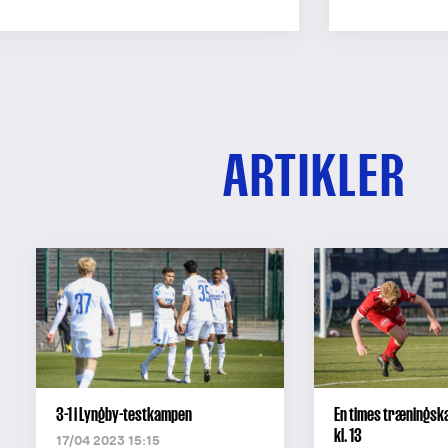
ARTIKLER
3-1 i Lyngby-testkampen
En times træningsk
kl. 13
17/04 2023 15:15