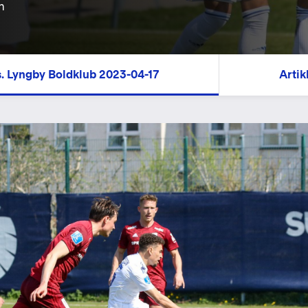
n
s. Lyngby Boldklub 2023-04-17
Artik