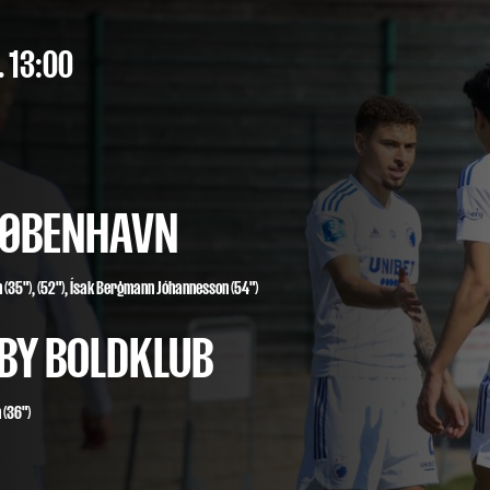
. 13:00
 KØBENHAVN
n
(35"), (52"),
Ísak Bergmann Jóhannesson
(54")
BY BOLDKLUB
 (36")