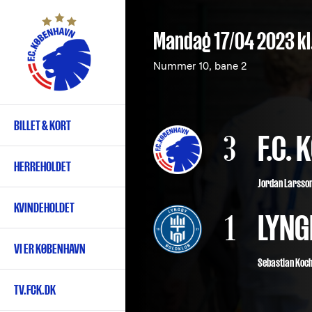
Gå
til
Mandag 17/04 2023
kl
hovedindhold
Nummer 10, bane 2
BILLET & KORT
Primær
3
F.C.
navigation
HERREHOLDET
Jordan Larsso
KVINDEHOLDET
1
LYNG
VI ER KØBENHAVN
Sebastian Koch
TV.FCK.DK