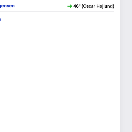
gensen
46" (Oscar Højlund)
h