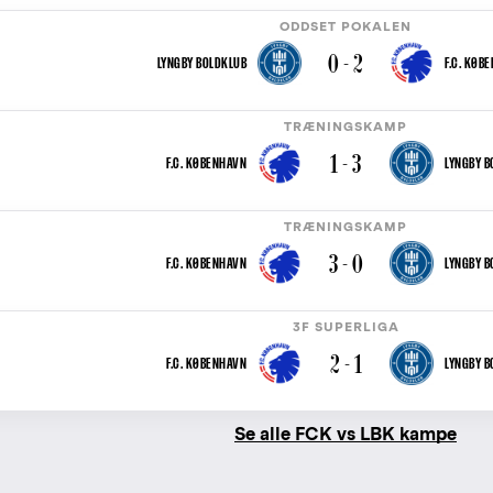
ODDSET POKALEN
0 - 2
LYNGBY BOLDKLUB
F.C. KØB
TRÆNINGSKAMP
1 - 3
F.C. KØBENHAVN
LYNGBY B
TRÆNINGSKAMP
3 - 0
F.C. KØBENHAVN
LYNGBY B
3F SUPERLIGA
2 - 1
F.C. KØBENHAVN
LYNGBY B
Se alle FCK vs LBK kampe