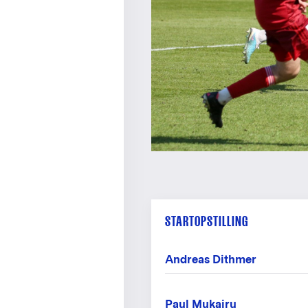
STARTOPSTILLING
Andreas Dithmer
Paul Mukairu