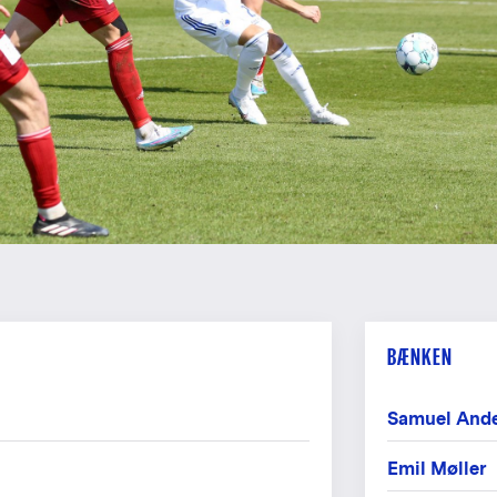
BÆNKEN
Samuel And
Emil Møller