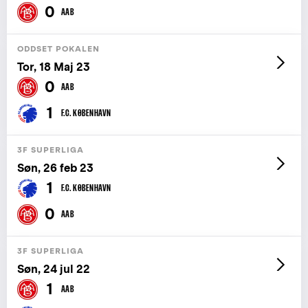
0
AAB
ODDSET POKALEN
Tor, 18 Maj 23
0
AAB
1
F.C. KØBENHAVN
3F SUPERLIGA
Søn, 26 feb 23
1
F.C. KØBENHAVN
0
AAB
3F SUPERLIGA
Søn, 24 jul 22
1
AAB