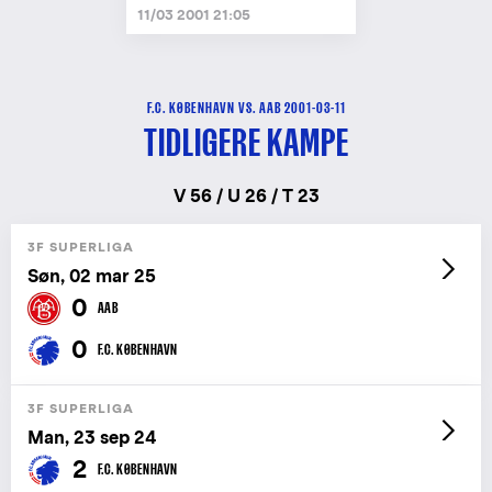
11/03 2001 21:05
F.C. KØBENHAVN VS. AAB 2001-03-11
TIDLIGERE KAMPE
V 56 / U 26 / T 23
3F SUPERLIGA
Søn, 02 mar 25
0
AAB
0
F.C. KØBENHAVN
3F SUPERLIGA
Man, 23 sep 24
2
F.C. KØBENHAVN