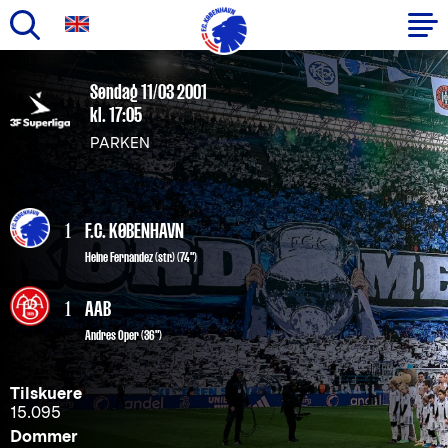
Gå
til
Primær
Søndag 11/03 2001
hovedindhold
kl. 17:05
navigation
PARKEN
1
F.C. KØBENHAVN
Heine Fernandez
(str.) (74")
1
AAB
Andres Oper (36")
Tilskuere
15.095
Dommer