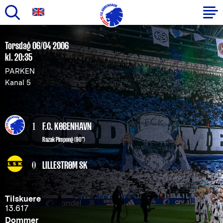
Gå
til
Primær
Torsdag 06/04 2006
hovedindhold
kl. 20:35
navigation
PARKEN
Kanal 5
1
F.C. KØBENHAVN
Razak Pimpong
(90")
0
LILLESTRØM SK
Tilskuere
13.617
Dommer