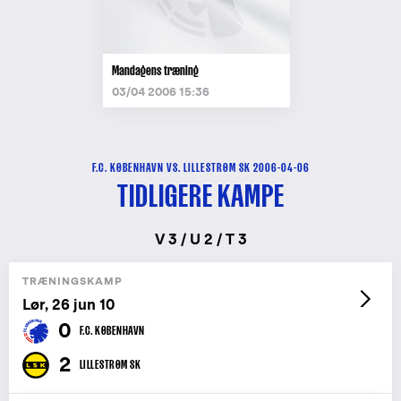
Mandagens træning
03/04 2006 15:36
F.C. KØBENHAVN VS. LILLESTRØM SK 2006-04-06
TIDLIGERE KAMPE
V 3 / U 2 / T 3
TRÆNINGSKAMP
Lør, 26 jun 10
0
F.C. KØBENHAVN
2
LILLESTRØM SK