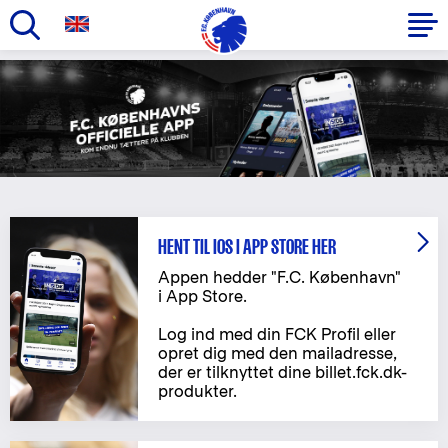
Gå
til
Primær
hovedindhold
navigation
HENT TIL IOS I APP STORE HER
Appen hedder "F.C. København"
i App Store.
Log ind med din FCK Profil eller
opret dig med den mailadresse,
der er tilknyttet dine billet.fck.dk-
produkter.