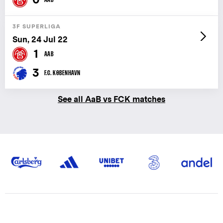
3F SUPERLIGA
Sun, 24 Jul 22
1
AAB
3
F.C. KØBENHAVN
See all AaB vs FCK matches