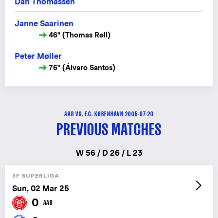
Dan Thomassen
Janne Saarinen
46" (Thomas Røll)
Peter Møller
76" (Álvaro Santos)
AAB VS. F.C. KØBENHAVN 2005-07-20
PREVIOUS MATCHES
W 56 / D 26 / L 23
3F SUPERLIGA
Sun, 02 Mar 25
0
AAB