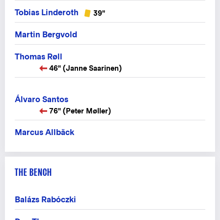
Tobias Linderoth
39"
Martin Bergvold
Thomas Røll
46" (Janne Saarinen)
Álvaro Santos
76" (Peter Møller)
Marcus Allbäck
THE BENCH
Balázs Rabóczki