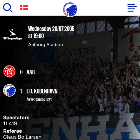
Skip
to
Primary
Wednesday 20/07 2005
main
at 19:00
navigation
content
Aalborg Stadion
-
English
0
AAB
1
F.C. KØBENHAVN
Álvaro Santos
(62")
Spectators
11.419
Referee
Claus Bo Larsen