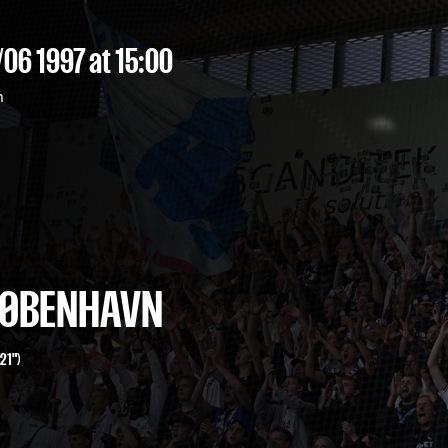
/06 1997
at 15:00
n
 KØBENHAVN
21")