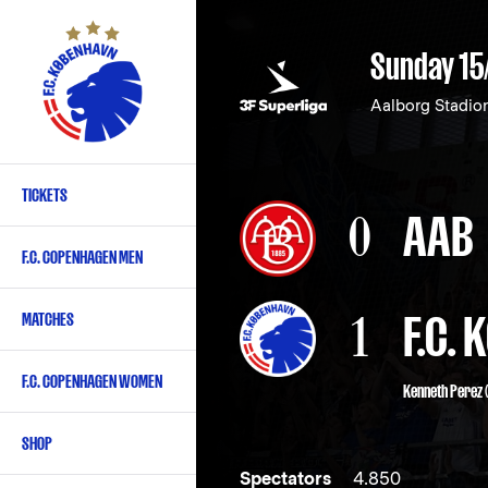
Skip
to
Sunday 15
main
content
Aalborg Stadio
TICKETS
Primary
0
AAB
navigation
F.C. COPENHAGEN MEN
-
English
1
F.C.
MATCHES
F.C. COPENHAGEN WOMEN
Kenneth Perez
(
SHOP
Spectators
4.850