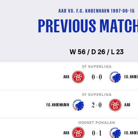
AAB VS. F.C. KØBENHAVN 1997-06-15
PREVIOUS MATC
W 56 / D 26 / L 23
3F SUPERLIGA
0 - 0
AAB
F.C. KØB
3F SUPERLIGA
2 - 0
F.C. KØBENHAVN
AAB
ODDSET POKALEN
0 - 1
AAB
F.C. KØB