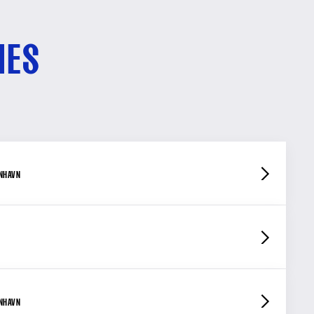
HES
ENHAVN
ENHAVN