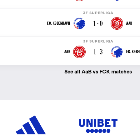
3F SUPERLIGA
1 - 0
F.C. KØBENHAVN
AAB
3F SUPERLIGA
1 - 3
AAB
F.C. KØB
See all AaB vs FCK matches