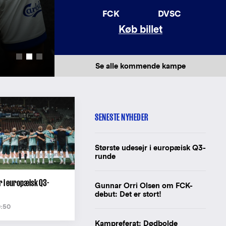
AWAY JERSEY 26/
FCK
DVSC
Køb billet
Ny udebanetrøje til herreholdet tilgæn
Læs mere
Se alle kommende kampe
SENESTE NYHEDER
Største udesejr i europæisk Q3-
runde
r i europæisk Q3-
Gunnar Orri Olsen om FCK-
debut: Det er stort!
0:50
Kampreferat: Dødbolde