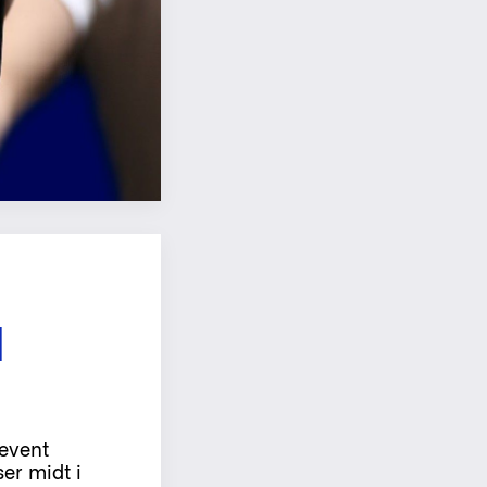
I
 event
er midt i