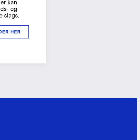
er kan
eds- og
e slags.
DER HER 