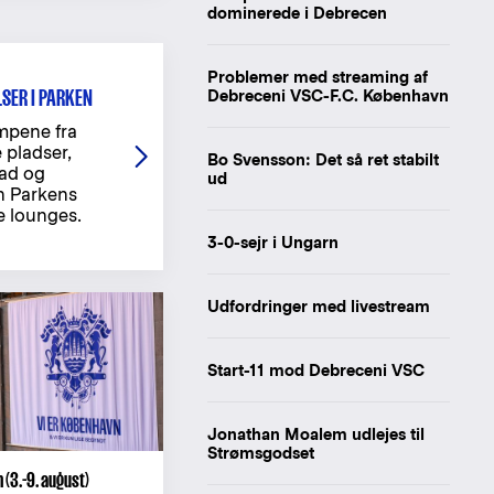
dominerede i Debrecen
Problemer med streaming af
LSER I PARKEN
Debreceni VSC-F.C. København
mpene fra
 pladser,
Bo Svensson: Det så ret stabilt
ad og
ud
en Parkens
e lounges.
3-0-sejr i Ungarn
Udfordringer med livestream
Start-11 mod Debreceni VSC
Jonathan Moalem udlejes til
Strømsgodset
(3.-9. august)