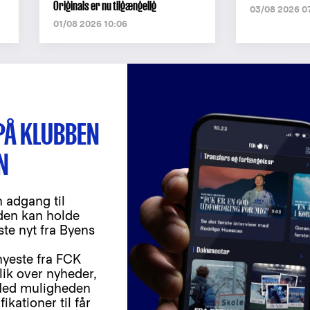
Originals er nu tilgængelig
03/08 2026 0
01/08 2026 10:06
PÅ KLUBBEN
N
 adgang til
iden kan holde
ste nyt fra Byens
 nyeste fra FCK
lik over nyheder,
. Med muligheden
ikationer til får