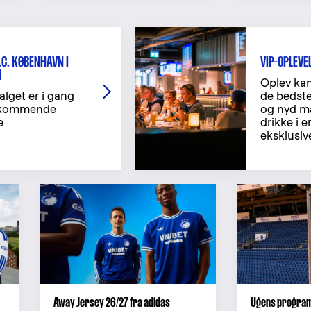
.C. KØBENHAVN I
VIP-OPLEVE
N
Oplev ka
salget er i gang
de bedste
e kommende
og nyd m
e
drikke i 
eksklusiv
Away Jersey 26/27 fra adidas
Ugens program 