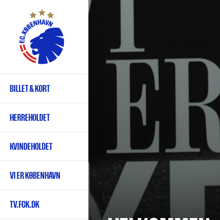
Gå
til
hovedindhold
BILLET & KORT
Primær
navigation
HERREHOLDET
KVINDEHOLDET
VI ER KØBENHAVN
TV.FCK.DK