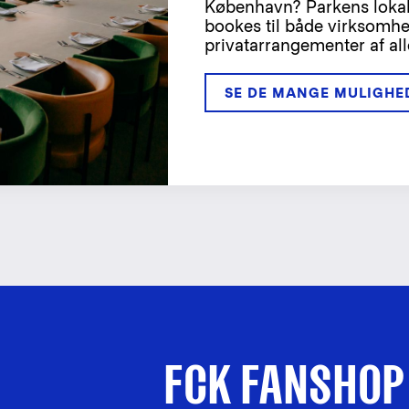
København? Parkens lokal
bookes til både virksomh
privatarrangementer af all
SE DE MANGE MULIGHE
FCK FANSHOP