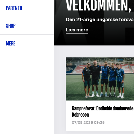
VELKOMMEN,
PARTNER
Den 21-årige ungarske forsvar
SHOP
Læs mere
MERE
Kampreferat: Dødbolde dominerede 
Debrecen
07/08 2026 09:35