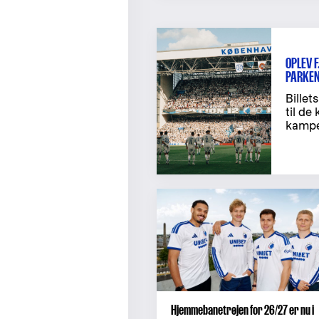
OPLEV F
PARKE
Billet
til d
kamp
Hjemmebanetrøjen for 26/27 er nu i