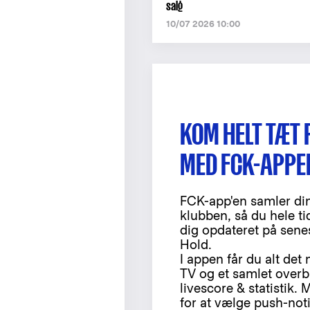
salg
10/07 2026 10:00
KOM HELT TÆT 
MED FCK-APPE
FCK-app'en samler din
klubben, så du hele t
dig opdateret på sene
Hold.
I appen får du alt det
TV og et samlet overb
livescore & statistik
for at vælge push-notif