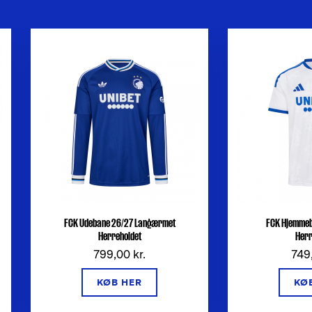
FCK Udebane 26/27 Langærmet
FCK Hjemmeb
Herreholdet
Herr
799,00 kr.
749,
KØB HER
KØ