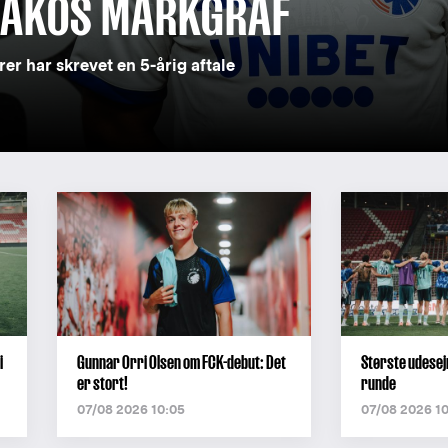
 ÁKOS MARKGRÁF
er har skrevet en 5-årig aftale
i
Gunnar Orri Olsen om FCK-debut: Det
Største udesej
er stort!
runde
07/08 2026 10:05
07/08 2026 1