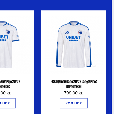
anetrøje 26/27
FCK Hjemmebane 26/27 Langærmet
eholdet
Herremodel
00 kr.
799,00 kr.
B HER
KØB HER