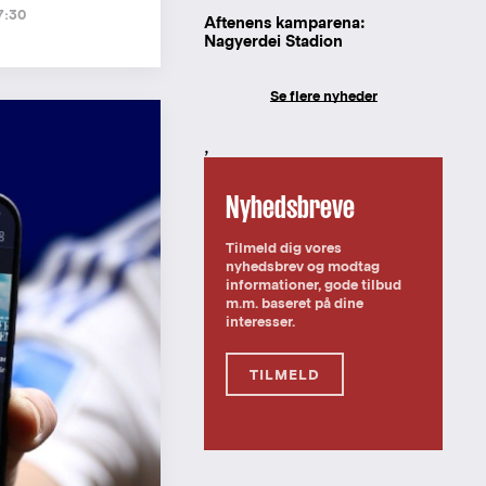
7:30
Aftenens kamparena:
Nagyerdei Stadion
Se flere nyheder
,
Nyhedsbreve
Tilmeld dig vores
nyhedsbrev og modtag
informationer, gode tilbud
m.m. baseret på dine
interesser.
TILMELD